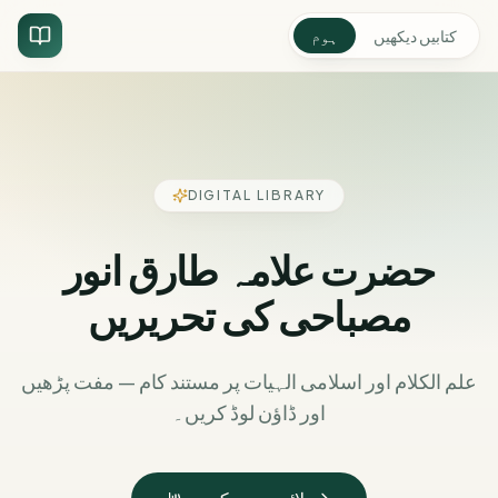
کتابیں دیکھیں
ہوم
DIGITAL LIBRARY
حضرت علامہ طارق انور
مصباحی کی تحریریں
علم الکلام اور اسلامی الہیات پر مستند کام — مفت پڑھیں
اور ڈاؤن لوڈ کریں۔