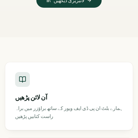
لائبریری دیکھیں
آن لائن پڑھیں
ہمارے بلٹ ان پی ڈی ایف ویور کے ساتھ براؤزر میں براہ
راست کتابیں پڑھیں